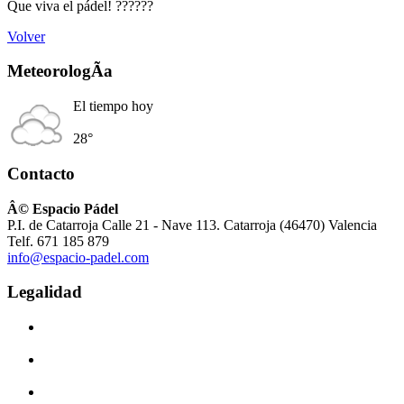
Que viva el pádel!
??
??
??
Volver
MeteorologÃ­a
El tiempo hoy
28°
Contacto
Â© Espacio Pádel
P.I. de Catarroja Calle 21 - Nave 113. Catarroja (46470) Valencia
Telf. 671 185 879
info@espacio-padel.com
Legalidad